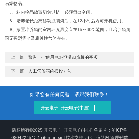
易爆物品。
7、箱内物品放置切勿过挤，必须留出空间。
8、培养箱长距离移动或倾斜后，在12小时后方可开机使用。
9、放置培养箱的室内环境温度应在15～30℃范围，且培养箱周
围无强烈震动及腐蚀性气体存在。
上一篇：
警告一些使用电热恒温加热板的事项
下一篇：
人工气候箱的摆设方法
如果您有任何问题，请跟我们联系！
开云电子_开云电子(中国)
版权所有©2025 开云电子_开云电子(中国)
备案号：沪ICP备
09042245号-4
sitemap.xml
技术支持：
化工仪器网
管理登陆