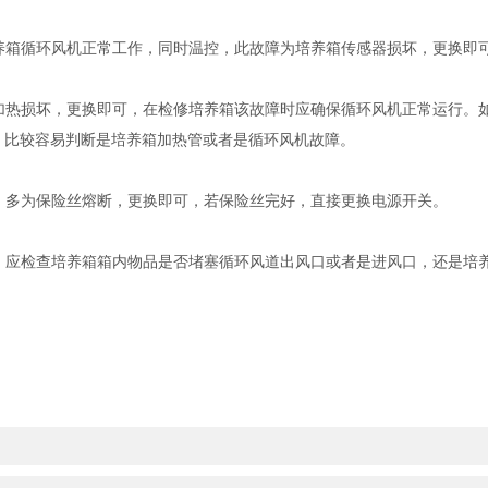
箱循环风机正常工作，同时温控，此故障为培养箱传感器损坏，更换即
热损坏，更换即可，在检修培养箱该故障时应确保循环风机正常运行。如
，比较容易判断是培养箱加热管或者是循环风机故障。
多为保险丝熔断，更换即可，若保险丝完好，直接更换电源开关。
应检查培养箱箱内物品是否堵塞循环风道出风口或者是进风口，还是培