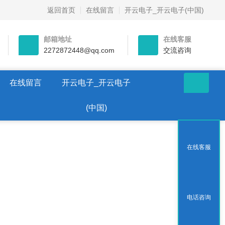
返回首页
在线留言
开云电子_开云电子(中国)
邮箱地址
在线客服
2272872448@qq.com
交流咨询
在线留言
开云电子_开云电子
(中国)
在线客服
电话咨询