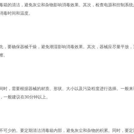
箱的清洁，避免灰尘和杂物影响消毒效果。其次，检查电源和控制系统
消毒时间和温度。
，要确保器械干燥，避免潮湿影响消毒效果。其次，器械应尽量平放，
擦。
时，需要根据器械的材质、形状、大小以及污染程度进行选择。一般来说
，一般建议在30分钟以上。
可少的。要定期清洁消毒箱内部，避免灰尘和杂物的积累。同时，要定