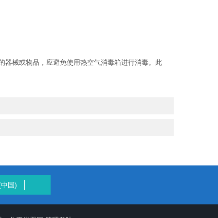
的器械或物品，应避免使用热空气消毒箱进行消毒。此
中国)