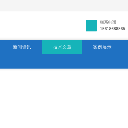
联系电话
15618688865
新闻资讯
技术文章
案例展示