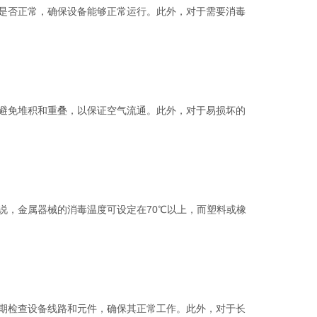
是否正常，确保设备能够正常运行。此外，对于需要消毒
避免堆积和重叠，以保证空气流通。此外，对于易损坏的
，金属器械的消毒温度可设定在70℃以上，而塑料或橡
期检查设备线路和元件，确保其正常工作。此外，对于长