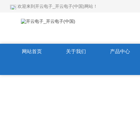
欢迎来到开云电子_开云电子(中国)网站！
网站首页
关于我们
产品中心