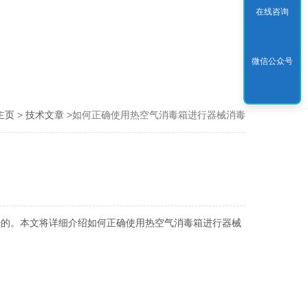
在线咨询
微信公众号
主页
>
技术文章
>如何正确使用热空气消毒箱进行器械消毒
的。本文将详细介绍如何正确使用热空气消毒箱进行器械