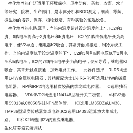
生化培养箱广泛适用于环境保护、卫生防疫、药检、农畜、水产
等研究、院校、生产部门、是水体分析和BOD测定，细菌、霉菌、
微生物的培养、保存、植物栽培、育种实验的恒温设备。
生化培养箱电路原理，
当箱内温度超过设定温度的上*，IC2的3
脚、6脚电压将高于2脚电压和5脚电压，IC2的1脚由低电平变为高
电平
，使V2导通，继电器K2吸合，其常开触点
接通，制冷系统工
作。当箱内温度低于设定温度的下*，IC2的3脚和6脚电压低于2脚电
压和5脚电压，IC2的7脚由低电平变为高电平，便Vl导通，继电器Kl
吸合，其常开触点接通，加热电路工作。 元器件选择 Rl-R5均选
用1/4W金属膜电阻器，其精度应为士1%;R6-R9可选用1/4W的碳膜
电阻器
。 RPl和RP2均选用精度较高的线绕式电位器
。 C选用独石
电容器
。 VDl和VD2均选用1N4148
型硅开关二极管
。 Vl和V2选
用S9013或C8050型硅NPN晶体管
。 ICl选用LM35DZ或LM36、
TMP36型温度传感器集成电路;IC2选用LM393
运算放大集成电
路。 Kl和K2均选用l2V的直流继电器。
生化培养箱安装调试：