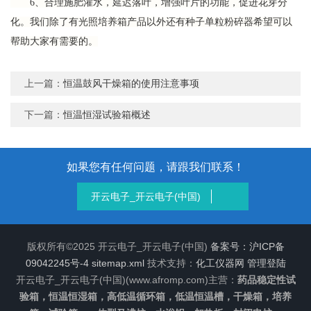
6、合理施肥灌水，延迟落叶，增强叶片的功能，促进花芽分
化。我们除了有光照培养箱产品以外还有种子单粒粉碎器希望可以
帮助大家有需要的。
上一篇：
恒温鼓风干燥箱的使用注意事项
下一篇：
恒温恒湿试验箱概述
如果您有任何问题，请跟我们联系！
开云电子_开云电子(中国)
版权所有©2025 开云电子_开云电子(中国)
备案号：沪ICP备
09042245号-4
sitemap.xml
技术支持：
化工仪器网
管理登陆
开云电子_开云电子(中国)(www.afromp.com)主营：
药品稳定性试
验箱，恒温恒湿箱，高低温循环箱，低温恒温槽，干燥箱，培养