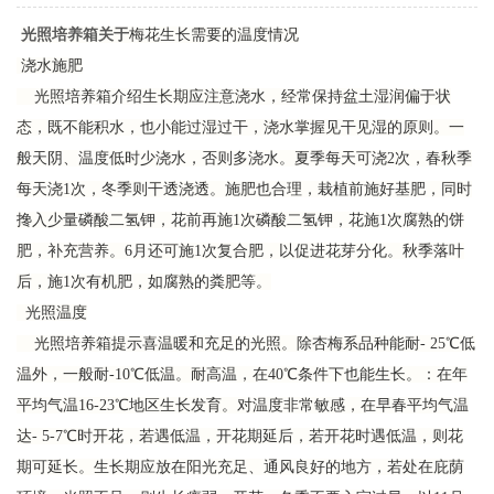
光照培养箱
关于
梅花生长需要的温度情况
浇水施肥
光照培养箱介绍生长期应注意浇水，经常保持盆土湿润偏于状
态，既不能积水，也小能过湿过干，浇水掌握见干见湿的原则。一
般天阴、温度低时少浇水，否则多浇水。夏季每天可浇2次，春秋季
每天浇1次，冬季则干透浇透。施肥也合理，栽植前施好基肥，同时
搀入少量磷酸二氢钾，花前再施1次磷酸二氢钾，花施1次腐熟的饼
肥，补充营养。6月还可施1次复合肥，以促进花芽分化。秋季落叶
后，施1次有机肥，如腐熟的粪肥等。
光照温度
光照培养箱提示喜温暖和充足的光照。除杏梅系品种能耐- 25℃低
温外，一般耐-10℃低温。耐高温，在40℃条件下也能生长。：在年
平均气温16-23℃地区生长发育。对温度非常敏感，在早春平均气温
达- 5-7℃时开花，若遇低温，开花期延后，若开花时遇低温，则花
期可延长。生长期应放在阳光充足、通风良好的地方，若处在庇荫