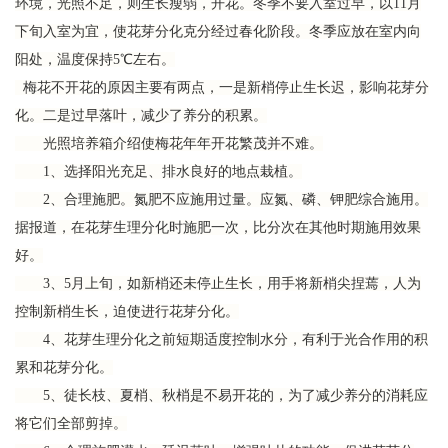
环境，光照不足，则生长瘦弱，开花。冬季不要入室过早，以11月
下旬入室为宜，使花芽分化克分经过春化阶段。冬季应放在室内向
阳处，温度保持5℃左右。
梅花不开花的原因主要有两点，一是新梢停止生长迟，影响花芽分
化。二是过早落叶，减少了养分的积累。
光照培养箱介绍使梅花年年开花繁茂并不难。
1、选择阳光充足、排水良好的地点栽植。
2、合理施肥。氮肥不应施用过量。应氮、磷、钾肥综合施用。
据报道，在花芽生理分化时施肥一次，比分次在其他时期施用效果
好。
3、5月上旬，如新梢还未停止生长，用手将新梢尖捏蔫，人为
控制新梢生长，迫使进行花芽分化。
4、花芽生理分化之前短期适度控制水分，有利于光合作用的积
累和花芽分化。
5、徒长枝、夏梢、秋梢是不易开花的，为了减少养分的消耗应
将它们全部剪掉。