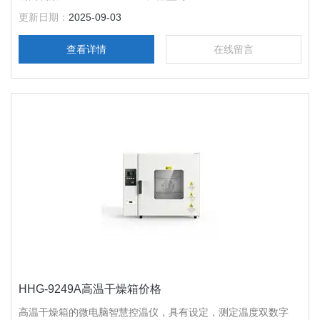
450*400*450$n外形尺寸：735*615*630$n公称容积：80L$n载
更新日期：
2025-09-03
物托架（标配）：2块$n定时范围：1-9999分钟
查看详情
在线留言
HHG-9249A高温干燥箱价格
高温干燥箱的微电脑智慧控温仪，具有设定，测定温度双数字