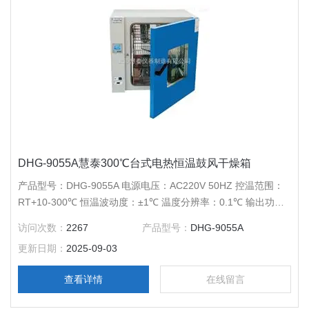
DHG-9055A慧泰300℃台式电热恒温鼓风干燥箱
产品型号：DHG-9055A 电源电压：AC220V 50HZ 控温范围：
RT+10-300℃ 恒温波动度：±1℃ 温度分辨率：0.1℃ 输出功
率：1100W 工作室尺寸：420*350*390 外形尺寸：
访问次数：
2267
产品型号：
DHG-9055A
705*610*530 公称容积：50L 载物托架（标配）：2块 定时范
更新日期：
2025-09-03
围：1-9999分钟
查看详情
在线留言