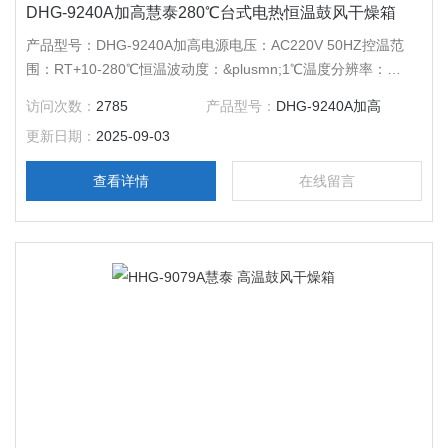
DHG-9240A加高慧泰280℃台式电热恒温鼓风干燥箱
产品型号：DHG-9240A加高电源电压：AC220V 50HZ控温范
围：RT+10-280℃恒温波动度：&plusmn;1℃温度分辨率：
0.1℃输出功率：2500W工作室尺寸：600*595*750外形尺寸：
访问次数：
2785
产品型号：
DHG-9240A加高
880*800*930公称容积：260L载物托架（标配）：2块定时范
更新日期：
2025-09-03
围：1-9999分钟
查看详情
在线留言