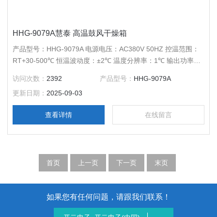
HHG-9079A慧泰 高温鼓风干燥箱
产品型号：HHG-9079A 电源电压：AC380V 50HZ 控温范围：
RT+30-500℃ 恒温波动度：±2℃ 温度分辨率：1℃ 输出功率：
3400W 工作室尺寸：400*400*450 公称容积：70L 载物托架
访问次数：
2392
产品型号：
HHG-9079A
（标配）：2块
更新日期：
2025-09-03
查看详情
在线留言
首页
上一页
下一页
末页
如果您有任何问题，请跟我们联系！