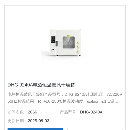
DHG-9240A电热恒温鼓风干燥箱
电热恒温鼓风干燥箱产品型号：DHG-9240A电源电压：AC220V
50HZ控温范围：RT+10-280℃恒温波动度：&plusmn;1℃温度
分辨率：0.1℃输出功率：2500W工作室尺寸：600*595*650外
访问次数：
2666
产品型号：
DHG-9240A
形尺寸：880*800*830公称容积：220L载物托架（标配）：2块
更新日期：
2025-09-03
定时范围：1-9999分钟