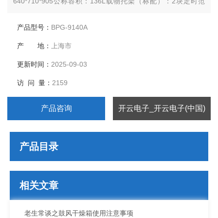
640*710*905公称容积：136L载物托架（标配）：2块定时范
围：1-9999分钟
产品型号：
BPG-9140A
产 地：
上海市
更新时间：
2025-09-03
访 问 量：
2159
产品咨询
开云电子_开云电子(中国)
产品目录
相关文章
老生常谈之鼓风干燥箱使用注意事项